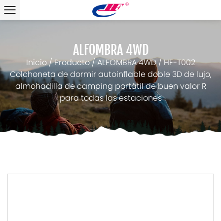
ALFOMBRA 4WD
Inicio
/
Producto
/
ALFOMBRA 4WD
/
HF-T002
Colchoneta de dormir autoinflable doble 3D de lujo,
almohadilla de camping portátil de buen valor R
para todas las estaciones